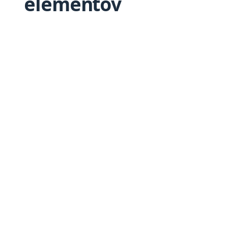
elementov
za prikaz
Kmalu znova preverite za nove
elemente.
TINK Superfood, Ljubljana
tink.ljubljana@gmail.com
+386 69 822 469
PON-PET 9:00-20:00
SOB-NED 9:00-15:30