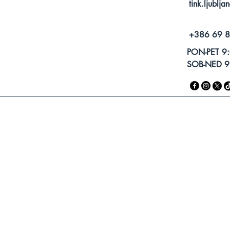
tink.ljublj
+386 69 
PON-PET 9:
SOB-NED 9