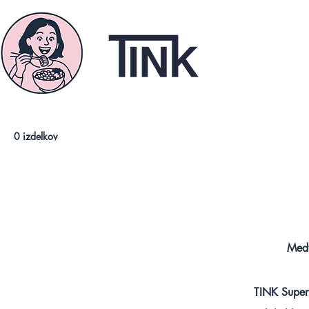
0 izdelkov
Medt
TINK Superf